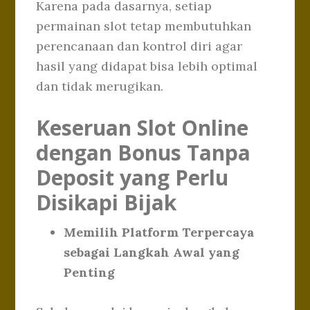
Karena pada dasarnya, setiap
permainan slot tetap membutuhkan
perencanaan dan kontrol diri agar
hasil yang didapat bisa lebih optimal
dan tidak merugikan.
Keseruan Slot Online
dengan Bonus Tanpa
Deposit yang Perlu
Disikapi Bijak
Memilih Platform Terpercaya
sebagai Langkah Awal yang
Penting