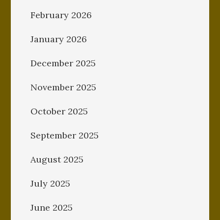
February 2026
January 2026
December 2025
November 2025
October 2025
September 2025
August 2025
July 2025
June 2025