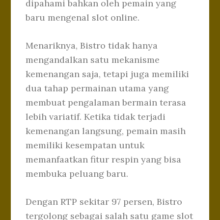
dipahami bahkan oleh pemain yang
baru mengenal slot online.
Menariknya, Bistro tidak hanya
mengandalkan satu mekanisme
kemenangan saja, tetapi juga memiliki
dua tahap permainan utama yang
membuat pengalaman bermain terasa
lebih variatif. Ketika tidak terjadi
kemenangan langsung, pemain masih
memiliki kesempatan untuk
memanfaatkan fitur respin yang bisa
membuka peluang baru.
Dengan RTP sekitar 97 persen, Bistro
tergolong sebagai salah satu game slot