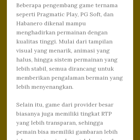
Beberapa pengembang game ternama
seperti Pragmatic Play, PG Soft, dan
Habanero dikenal mampu
menghadirkan permainan dengan
kualitas tinggi. Mulai dari tampilan
visual yang menarik, animasi yang
halus, hingga sistem permainan yang
lebih stabil, semua dirancang untuk
memberikan pengalaman bermain yang
lebih menyenangkan.
Selain itu, game dari provider besar
biasanya juga memiliki tingkat RTP
yang lebih transparan, sehingga
pemain bisa memiliki gambaran lebih