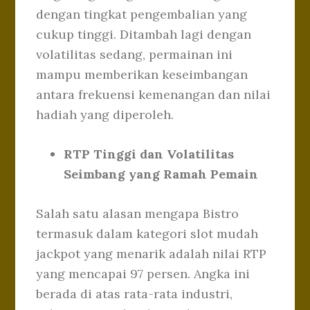
dengan tingkat pengembalian yang
cukup tinggi. Ditambah lagi dengan
volatilitas sedang, permainan ini
mampu memberikan keseimbangan
antara frekuensi kemenangan dan nilai
hadiah yang diperoleh.
RTP Tinggi dan Volatilitas
Seimbang yang Ramah Pemain
Salah satu alasan mengapa Bistro
termasuk dalam kategori slot mudah
jackpot yang menarik adalah nilai RTP
yang mencapai 97 persen. Angka ini
berada di atas rata-rata industri,