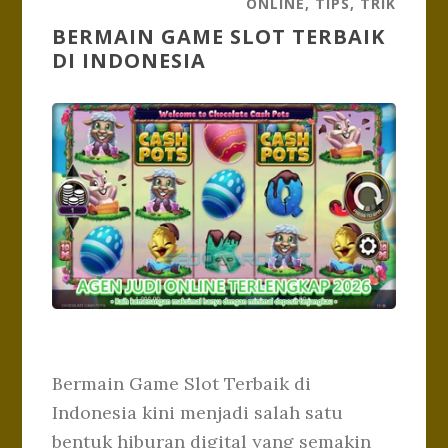
ONLINE
,
TIPS
,
TRIK
BERMAIN GAME SLOT TERBAIK
DI INDONESIA
Bermain Game Slot Terbaik di
Indonesia kini menjadi salah satu
bentuk hiburan digital yang semakin