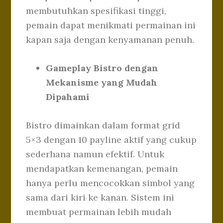
membutuhkan spesifikasi tinggi,
pemain dapat menikmati permainan ini
kapan saja dengan kenyamanan penuh.
Gameplay Bistro dengan
Mekanisme yang Mudah
Dipahami
Bistro dimainkan dalam format grid
5×3 dengan 10 payline aktif yang cukup
sederhana namun efektif. Untuk
mendapatkan kemenangan, pemain
hanya perlu mencocokkan simbol yang
sama dari kiri ke kanan. Sistem ini
membuat permainan lebih mudah