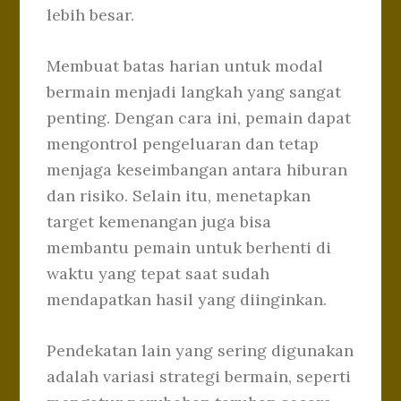
lebih besar.
Membuat batas harian untuk modal
bermain menjadi langkah yang sangat
penting. Dengan cara ini, pemain dapat
mengontrol pengeluaran dan tetap
menjaga keseimbangan antara hiburan
dan risiko. Selain itu, menetapkan
target kemenangan juga bisa
membantu pemain untuk berhenti di
waktu yang tepat saat sudah
mendapatkan hasil yang diinginkan.
Pendekatan lain yang sering digunakan
adalah variasi strategi bermain, seperti