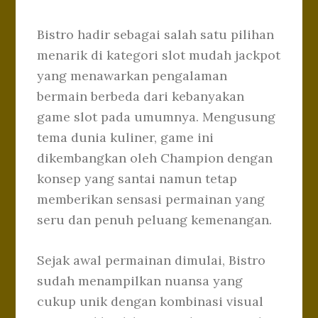
Bistro hadir sebagai salah satu pilihan
menarik di kategori slot mudah jackpot
yang menawarkan pengalaman
bermain berbeda dari kebanyakan
game slot pada umumnya. Mengusung
tema dunia kuliner, game ini
dikembangkan oleh Champion dengan
konsep yang santai namun tetap
memberikan sensasi permainan yang
seru dan penuh peluang kemenangan.
Sejak awal permainan dimulai, Bistro
sudah menampilkan nuansa yang
cukup unik dengan kombinasi visual