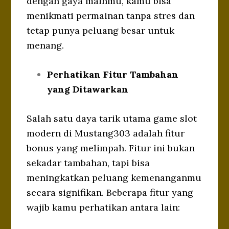
dengan gaya mainmu, kamu bisa
menikmati permainan tanpa stres dan
tetap punya peluang besar untuk
menang.
Perhatikan Fitur Tambahan
yang Ditawarkan
Salah satu daya tarik utama game slot
modern di Mustang303 adalah fitur
bonus yang melimpah. Fitur ini bukan
sekadar tambahan, tapi bisa
meningkatkan peluang kemenanganmu
secara signifikan. Beberapa fitur yang
wajib kamu perhatikan antara lain: