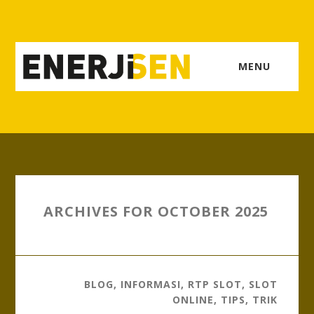
Skip
Skip
to
to
main
primary
content
sidebar
MENU
ARCHIVES FOR OCTOBER 2025
BLOG
,
INFORMASI
,
RTP SLOT
,
SLOT
ONLINE
,
TIPS
,
TRIK