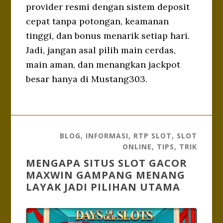
provider resmi dengan sistem deposit
cepat tanpa potongan, keamanan
tinggi, dan bonus menarik setiap hari.
Jadi, jangan asal pilih main cerdas,
main aman, dan menangkan jackpot
besar hanya di Mustang303.
BLOG
,
INFORMASI
,
RTP SLOT
,
SLOT
ONLINE
,
TIPS
,
TRIK
MENGAPA SITUS SLOT GACOR
MAXWIN GAMPANG MENANG
LAYAK JADI PILIHAN UTAMA