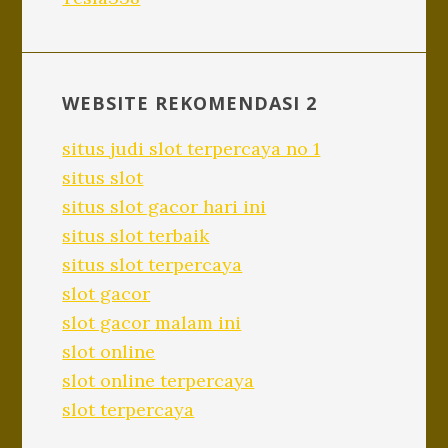
WEBSITE REKOMENDASI 2
situs judi slot terpercaya no 1
situs slot
situs slot gacor hari ini
situs slot terbaik
situs slot terpercaya
slot gacor
slot gacor malam ini
slot online
slot online terpercaya
slot terpercaya