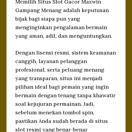
Memilih Situs Slot Gacor Maxwin
Gampang Menang adalah keputusan
bijak bagi siapa pun yang
menginginkan pengalaman bermain
yang aman, adil, dan menguntungkan.
Dengan lisensi resmi, sistem keamanan
canggih, layanan pelanggan
profesional, serta peluang menang
yang transparan, situs ini menjadi
pilihan ideal bagi pemain yang ingin
bermain dengan tenang tanpa khawatir
soal kejujuran permainan.
Jadi,
sebelum menekan tombol spin,
pastikan Anda sudah berada di situs
slot resmi yang benar-benar