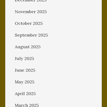
November 2025
October 2025
September 2025
August 2025
July 2025
June 2025
May 2025
April 2025
March 2025