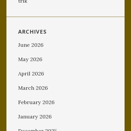
trik
ARCHIVES
June 2026
May 2026
April 2026
March 2026
February 2026
January 2026
December 2025