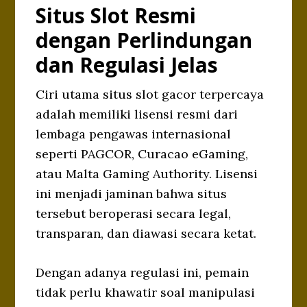
Situs Slot Resmi
dengan Perlindungan
dan Regulasi Jelas
Ciri utama situs slot gacor terpercaya
adalah memiliki lisensi resmi dari
lembaga pengawas internasional
seperti PAGCOR, Curacao eGaming,
atau Malta Gaming Authority. Lisensi
ini menjadi jaminan bahwa situs
tersebut beroperasi secara legal,
transparan, dan diawasi secara ketat.
Dengan adanya regulasi ini, pemain
tidak perlu khawatir soal manipulasi