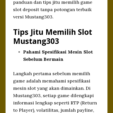
panduan dan tips jitu memilih game
slot deposit tanpa potongan terbaik
versi Mustang303.
Tips Jitu Memilih Slot
Mustang303
Pahami Spesifikasi Mesin Slot
Sebelum Bermain
Langkah pertama sebelum memilih
game adalah memahami spesifikasi
mesin slot yang akan dimainkan. Di
Mustang303, setiap game dilengkapi
informasi lengkap seperti RTP (Return
to Player), volatilitas, jumlah payline,