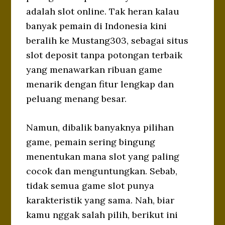
adalah slot online. Tak heran kalau
banyak pemain di Indonesia kini
beralih ke Mustang303, sebagai situs
slot deposit tanpa potongan terbaik
yang menawarkan ribuan game
menarik dengan fitur lengkap dan
peluang menang besar.
Namun, dibalik banyaknya pilihan
game, pemain sering bingung
menentukan mana slot yang paling
cocok dan menguntungkan. Sebab,
tidak semua game slot punya
karakteristik yang sama. Nah, biar
kamu nggak salah pilih, berikut ini