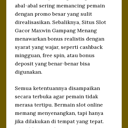
abal-abal sering memancing pemain
dengan promo besar yang sulit
direalisasikan.
Sebaliknya, Situs Slot
Gacor Maxwin Gampang Menang
menawarkan bonus realistis dengan
syarat yang wajar, seperti cashback
mingguan, free spin, atau bonus
deposit yang benar-benar bisa
digunakan.
Semua ketentuannya disampaikan
secara terbuka agar pemain tidak
merasa tertipu.
Bermain slot online
memang menyenangkan, tapi hanya
jika dilakukan di tempat yang tepat.