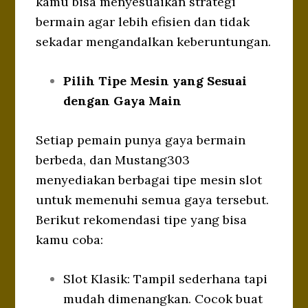
kamu bisa menyesuaikan strategi
bermain agar lebih efisien dan tidak
sekadar mengandalkan keberuntungan.
Pilih Tipe Mesin yang Sesuai
dengan Gaya Main
Setiap pemain punya gaya bermain
berbeda, dan Mustang303
menyediakan berbagai tipe mesin slot
untuk memenuhi semua gaya tersebut.
Berikut rekomendasi tipe yang bisa
kamu coba:
Slot Klasik: Tampil sederhana tapi
mudah dimenangkan. Cocok buat