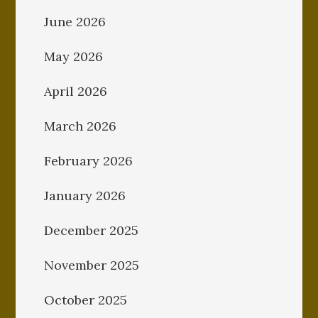
June 2026
May 2026
April 2026
March 2026
February 2026
January 2026
December 2025
November 2025
October 2025