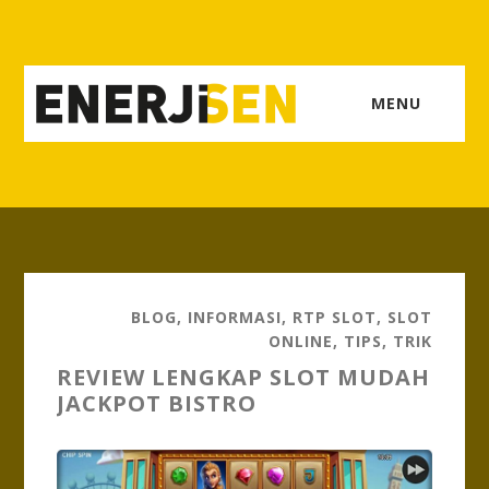
Skip
Skip
to
to
main
primary
content
sidebar
MENU
BLOG
,
INFORMASI
,
RTP SLOT
,
SLOT
ONLINE
,
TIPS
,
TRIK
REVIEW LENGKAP SLOT MUDAH
JACKPOT BISTRO