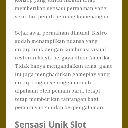
memberikan sensasi permainan yang
seru dan penuh peluang kemenangan.
Sejak awal permainan dimulai, Bistro
sudah menampilkan nuansa yang
cukup unik dengan kombinasi visual
restoran klasik bergaya diner Amerika.
Tidak hanya mengandalkan tema, game
ini juga menghadirkan gameplay yang
cukup ringan sehingga mudah
dipahami oleh pemain baru, tetapi
tetap memberikan tantangan bagi
pemain yang sudah berpengalaman.
Sensasi Unik Slot