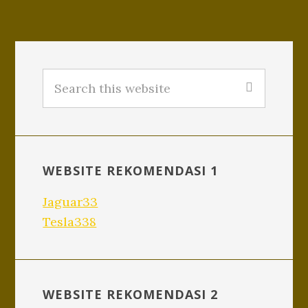
Primary
Sidebar
Search
this
website
WEBSITE REKOMENDASI 1
Jaguar33
Tesla338
WEBSITE REKOMENDASI 2