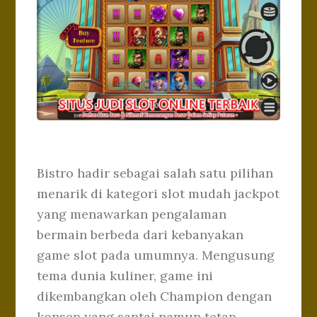
Bistro hadir sebagai salah satu pilihan
menarik di kategori slot mudah jackpot
yang menawarkan pengalaman
bermain berbeda dari kebanyakan
game slot pada umumnya. Mengusung
tema dunia kuliner, game ini
dikembangkan oleh Champion dengan
konsep yang santai namun tetap