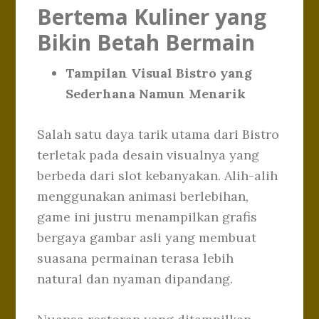
Bertema Kuliner yang
Bikin Betah Bermain
Tampilan Visual Bistro yang
Sederhana Namun Menarik
Salah satu daya tarik utama dari Bistro
terletak pada desain visualnya yang
berbeda dari slot kebanyakan. Alih-alih
menggunakan animasi berlebihan,
game ini justru menampilkan grafis
bergaya gambar asli yang membuat
suasana permainan terasa lebih
natural dan nyaman dipandang.