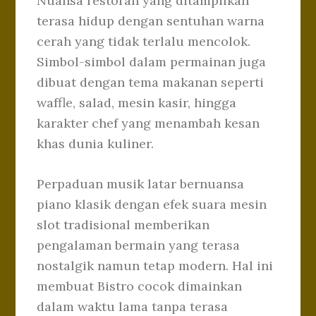
Nuansa restoran yang ditampilkan
terasa hidup dengan sentuhan warna
cerah yang tidak terlalu mencolok.
Simbol-simbol dalam permainan juga
dibuat dengan tema makanan seperti
waffle, salad, mesin kasir, hingga
karakter chef yang menambah kesan
khas dunia kuliner.
Perpaduan musik latar bernuansa
piano klasik dengan efek suara mesin
slot tradisional memberikan
pengalaman bermain yang terasa
nostalgik namun tetap modern. Hal ini
membuat Bistro cocok dimainkan
dalam waktu lama tanpa terasa