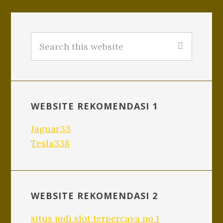
Primary
Sidebar
Search
this
website
WEBSITE REKOMENDASI 1
Jaguar33
Tesla338
WEBSITE REKOMENDASI 2
situs judi slot terpercaya no 1