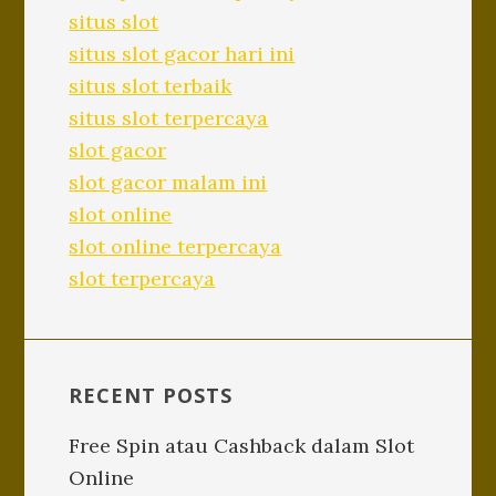
situs slot
situs slot gacor hari ini
situs slot terbaik
situs slot terpercaya
slot gacor
slot gacor malam ini
slot online
slot online terpercaya
slot terpercaya
RECENT POSTS
Free Spin atau Cashback dalam Slot
Online