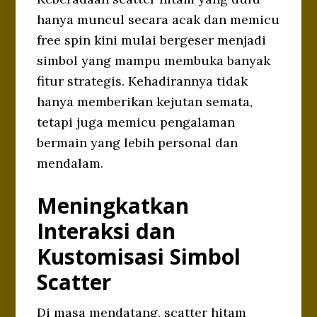
hanya muncul secara acak dan memicu
free spin kini mulai bergeser menjadi
simbol yang mampu membuka banyak
fitur strategis. Kehadirannya tidak
hanya memberikan kejutan semata,
tetapi juga memicu pengalaman
bermain yang lebih personal dan
mendalam.
Meningkatkan
Interaksi dan
Kustomisasi Simbol
Scatter
Di masa mendatang, scatter hitam