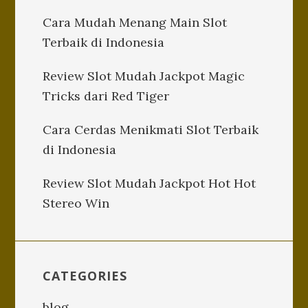
Cara Mudah Menang Main Slot
Terbaik di Indonesia
Review Slot Mudah Jackpot Magic
Tricks dari Red Tiger
Cara Cerdas Menikmati Slot Terbaik
di Indonesia
Review Slot Mudah Jackpot Hot Hot
Stereo Win
CATEGORIES
blog