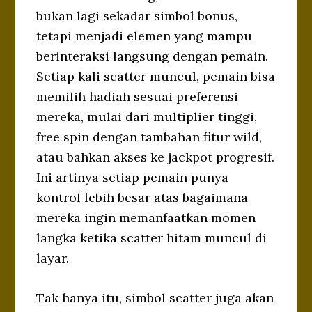
bukan lagi sekadar simbol bonus,
tetapi menjadi elemen yang mampu
berinteraksi langsung dengan pemain.
Setiap kali scatter muncul, pemain bisa
memilih hadiah sesuai preferensi
mereka, mulai dari multiplier tinggi,
free spin dengan tambahan fitur wild,
atau bahkan akses ke jackpot progresif.
Ini artinya setiap pemain punya
kontrol lebih besar atas bagaimana
mereka ingin memanfaatkan momen
langka ketika scatter hitam muncul di
layar.
Tak hanya itu, simbol scatter juga akan