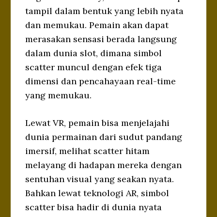
tampil dalam bentuk yang lebih nyata
dan memukau. Pemain akan dapat
merasakan sensasi berada langsung
dalam dunia slot, dimana simbol
scatter muncul dengan efek tiga
dimensi dan pencahayaan real-time
yang memukau.
Lewat VR, pemain bisa menjelajahi
dunia permainan dari sudut pandang
imersif, melihat scatter hitam
melayang di hadapan mereka dengan
sentuhan visual yang seakan nyata.
Bahkan lewat teknologi AR, simbol
scatter bisa hadir di dunia nyata