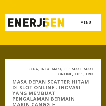
Skip
Skip
to
to
main
primary
content
sidebar
MENU
BLOG
,
INFORMASI
,
RTP SLOT
,
SLOT
ONLINE
,
TIPS
,
TRIK
MASA DEPAN SCATTER HITAM
DI SLOT ONLINE : INOVASI
YANG MEMBUAT
PENGALAMAN BERMAIN
MAKIN CANGGIH