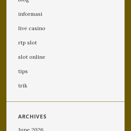
informasi
live casino
rtp slot
slot online
tips
trik
ARCHIVES
June 2026